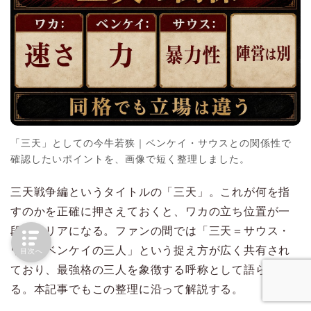
「三天」としての今牛若狭｜ベンケイ・サウスとの関係性で
確認したいポイントを、画像で短く整理しました。
三天戦争編というタイトルの「三天」。これが何を指
すのかを正確に押さえておくと、ワカの立ち位置が一
段とクリアになる。ファンの間では「三天＝サウス・
ワカ・ベンケイの三人」という捉え方が広く共有され
目次へ
ており、最強格の三人を象徴する呼称として語られ
る。本記事でもこの整理に沿って解説する。