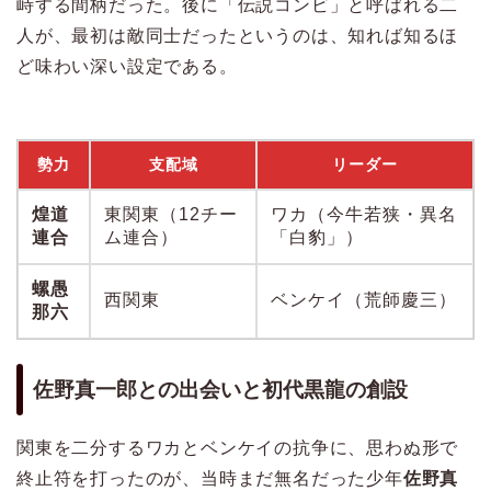
峙する間柄だった。後に「伝説コンビ」と呼ばれる二
人が、最初は敵同士だったというのは、知れば知るほ
ど味わい深い設定である。
勢力
支配域
リーダー
煌道
東関東（12チー
ワカ（今牛若狭・異名
連合
ム連合）
「白豹」）
螺愚
西関東
ベンケイ（荒師慶三）
那六
佐野真一郎との出会いと初代黒龍の創設
関東を二分するワカとベンケイの抗争に、思わぬ形で
終止符を打ったのが、当時まだ無名だった少年
佐野真