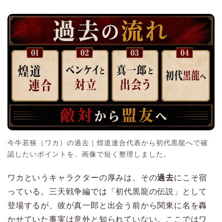
今牛若狭（ワカ）の過去｜煌道連合代表から初代黒龍へで確
認したいポイントを、画像で短く整理しました。
ワカというキャラクターの厚みは、その
過去
にこそ宿
っている。三天戦争編では「初代黒龍の伝説」として
登場するが、彼が真一郎と出会う前から関東に名を轟
かせていた事実は意外と知られていない。ここではワ