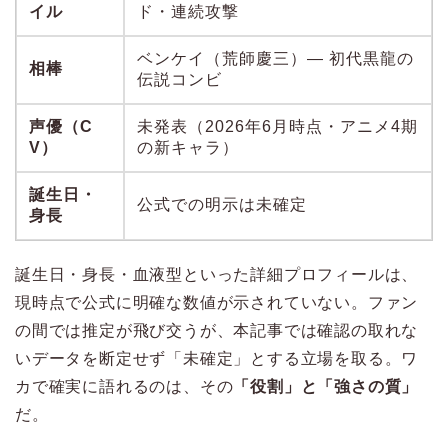
イル
ド・連続攻撃
ベンケイ（荒師慶三）— 初代黒龍の
相棒
伝説コンビ
声優（C
未発表（2026年6月時点・アニメ4期
V）
の新キャラ）
誕生日・
公式での明示は未確定
身長
誕生日・身長・血液型といった詳細プロフィールは、
現時点で公式に明確な数値が示されていない。ファン
の間では推定が飛び交うが、本記事では確認の取れな
いデータを断定せず「未確定」とする立場を取る。ワ
カで確実に語れるのは、その
「役割」と「強さの質」
だ。