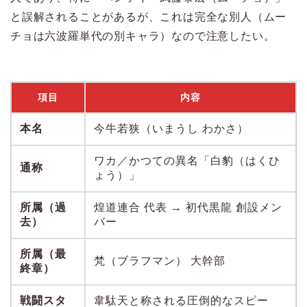
と誤解されることがあるが、これは完全な別人（ムー
チョは六波羅単代の別キャラ）なので注意したい。
項目
内容
本名
今牛若狭（いまうし わかさ）
ワカ／かつての異名「白豹（はくひ
通称
ょう）」
所属（過
煌道連合 代表 → 初代黒龍 創設メン
去）
バー
所属（最
梵（ブラフマン） 大幹部
終章）
戦闘スタ
韋駄天と称される圧倒的なスピー