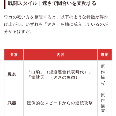
戦闘スタイル｜速さで間合いを支配する
ワカの戦い方を整理すると、以下のような特徴が浮か
び上がる。いずれも「速さ」を軸に成立しているのが
分かるはずだ。
要素
内容
確度
原
「白豹」（煌道連合代表時代）／
作
異名
「韋駄天」（速さの象徴）
描
写
原
作
武器
圧倒的なスピードからの連続攻撃
描
写