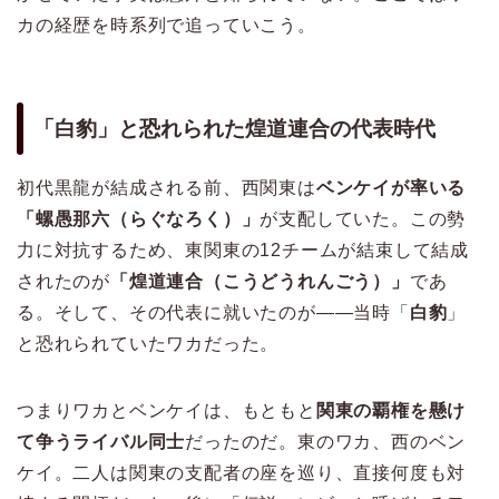
カの経歴を時系列で追っていこう。
「白豹」と恐れられた煌道連合の代表時代
初代黒龍が結成される前、西関東は
ベンケイが率いる
「螺愚那六（らぐなろく）」
が支配していた。この勢
力に対抗するため、東関東の12チームが結束して結成
されたのが
「煌道連合（こうどうれんごう）」
であ
る。そして、その代表に就いたのが——当時「
白豹
」
と恐れられていたワカだった。
つまりワカとベンケイは、もともと
関東の覇権を懸け
て争うライバル同士
だったのだ。東のワカ、西のベン
ケイ。二人は関東の支配者の座を巡り、直接何度も対