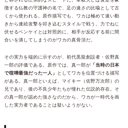
徴する仏教の守護神の名で、足の速さの比喩として古
くから使われる。原作描写でも、ワカは極めて速い動
きから連続攻撃を叩き込むスタイルで戦う。力でねじ
伏せるベンケイとは対照的に、相手が反応する前に間
合いを潰してしまうのがワカの真骨頂だ。
その実力を端的に示すのが、初代黒龍創設者・佐野真
一郎の評価である。原作では、真一郎が
「当時の日本
で喧嘩最強だった一人」
としてワカを位置づける描写
がある。真一郎といえば、マイキー（佐野万次郎）の
兄であり、後の不良少年たちが憧れた伝説的存在。そ
の真一郎が認めた強さなのだから、ワカが一時代を画
した実力者であることは疑いようがない。