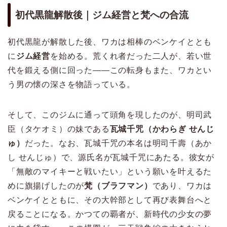
初代黒龍解散後｜ジム経営と梵への合流
初代黒龍が解散した後、ワカは相棒のベンケイととも
に
ジム経営
を始める。荒くれ者だった二人が、若い世
代を鍛える側に回った——この転身もまた、ワカとい
う男の懐の深さを物語っている。
そして、このジムに通って頭角を現したのが、明司武
臣（タケオミ）の妹である
瓦城千咒（かわらぎ せんじ
ゅ）
だった。なお、瓦城千咒の本名は明司千壽（あか
し せんじゅ）で、源氏名が瓦城千咒にあたる。彼女が
「無敵のマイキーと戦いたい」という願いを叶えるた
めに旗揚げしたのが
梵（ブラフマン）
であり、ワカは
ベンケイとともに、その大幹部として再び表舞台へと
戻ることになる。かつての覇者が、新時代の少女の夢