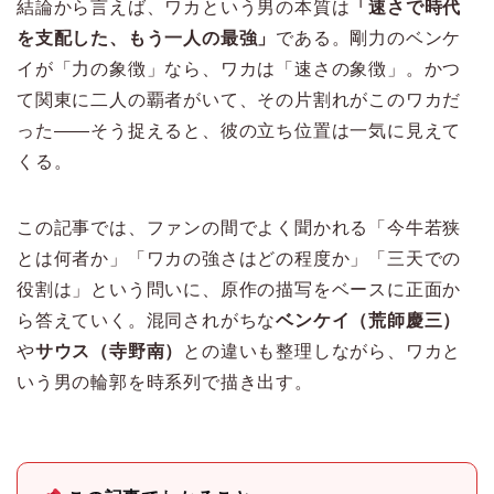
結論から言えば、ワカという男の本質は
「速さで時代
を支配した、もう一人の最強」
である。剛力のベンケ
イが「力の象徴」なら、ワカは「速さの象徴」。かつ
て関東に二人の覇者がいて、その片割れがこのワカだ
った——そう捉えると、彼の立ち位置は一気に見えて
くる。
この記事では、ファンの間でよく聞かれる「今牛若狭
とは何者か」「ワカの強さはどの程度か」「三天での
役割は」という問いに、原作の描写をベースに正面か
ら答えていく。混同されがちな
ベンケイ（荒師慶三）
や
サウス（寺野南）
との違いも整理しながら、ワカと
いう男の輪郭を時系列で描き出す。