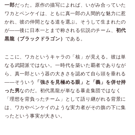
一郎
だった。原作の描写によれば、いがみ合っていた
ワカとベンケイは、ともに真一郎の人間的な魅力に惹
かれ、彼の仲間となる道を選ぶ。そうして生まれたの
が——後に日本一とまで称される伝説のチーム、
初代
黒龍（ブラックドラゴン）
である。
ここに、ワカというキャラの「核」が見える。彼は単
なる武闘派ではない。一時代を築いた覇者でありなが
ら、真一郎という器の大きさを認めて自ら頭を垂れる
——そういう
「強さを見極める眼」と「義」を併せ持
った男
なのだ。初代黒龍が単なる暴走集団ではなく
「理想を背負ったチーム」として語り継がれる背景に
は、ワカやベンケイのような実力者がその旗の下に集
ったという事実が大きい。