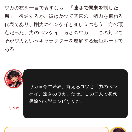
ワカの核を一言で表すなら、
「速さで関東を制した
男」
。後述するが、彼はかつて関東の一勢力を束ねる
代表であり、剛力のベンケイと並び立つもう一方の頂
点だった。力のベンケイ、速さのワカ——この対比こ
そがワカというキャラクターを理解する最短ルートで
ある。
ワカ＝今牛若狭。覚えるコツは「力のベン
ケイ、速さのワカ」だぜ。この二人で初代
黒龍の伝説コンビなんだ。
リベ太