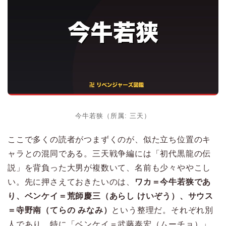
今牛若狭（所属: 三天）
ここで多くの読者がつまずくのが、似た立ち位置のキ
ャラとの混同である。三天戦争編には「初代黒龍の伝
説」を背負った大男が複数いて、名前も少々ややこし
い。先に押さえておきたいのは、
ワカ＝今牛若狭であ
り、ベンケイ＝荒師慶三（あらし けいぞう）、サウス
＝寺野南（てらの みなみ）
という整理だ。それぞれ別
人であり、特に「ベンケイ＝武藤泰宏（ムーチョ）」