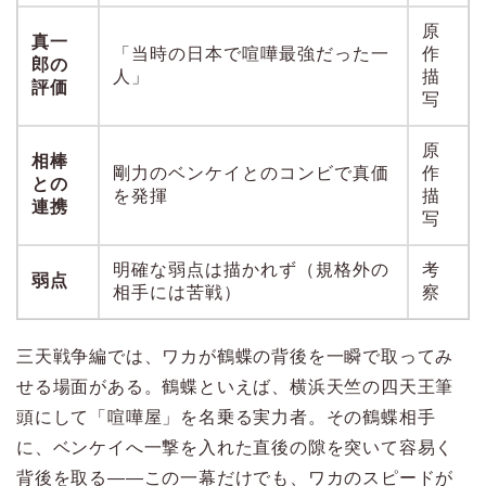
原
真一
「当時の日本で喧嘩最強だった一
作
郎の
人」
描
評価
写
原
相棒
剛力のベンケイとのコンビで真価
作
との
を発揮
描
連携
写
明確な弱点は描かれず（規格外の
考
弱点
相手には苦戦）
察
三天戦争編では、ワカが鶴蝶の背後を一瞬で取ってみ
せる場面がある。鶴蝶といえば、横浜天竺の四天王筆
頭にして「喧嘩屋」を名乗る実力者。その鶴蝶相手
に、ベンケイへ一撃を入れた直後の隙を突いて容易く
背後を取る——この一幕だけでも、ワカのスピードが