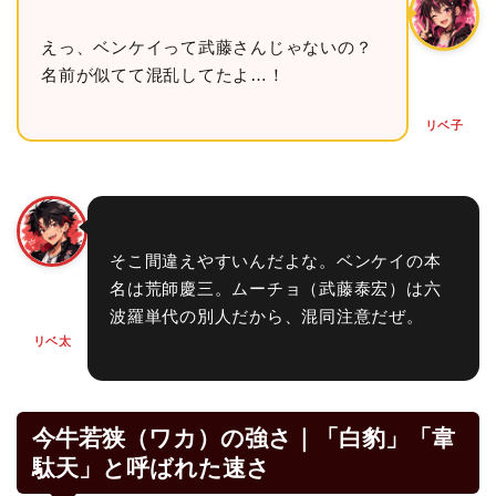
えっ、ベンケイって武藤さんじゃないの？
名前が似てて混乱してたよ…！
リベ子
そこ間違えやすいんだよな。ベンケイの本
名は荒師慶三。ムーチョ（武藤泰宏）は六
波羅単代の別人だから、混同注意だぜ。
リベ太
今牛若狭（ワカ）の強さ｜「白豹」「韋
駄天」と呼ばれた速さ