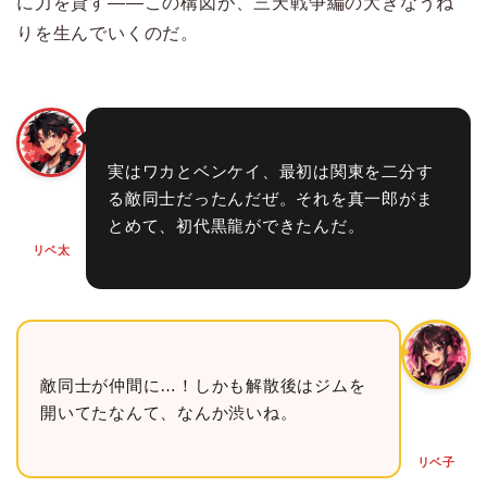
に力を貸す——この構図が、三天戦争編の大きなうね
りを生んでいくのだ。
実はワカとベンケイ、最初は関東を二分す
る敵同士だったんだぜ。それを真一郎がま
とめて、初代黒龍ができたんだ。
リベ太
敵同士が仲間に…！しかも解散後はジムを
開いてたなんて、なんか渋いね。
リベ子