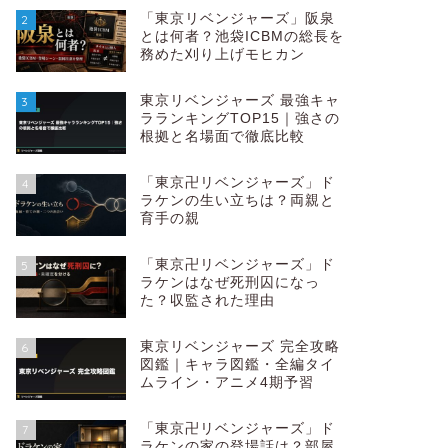
「東京リベンジャーズ」阪泉
2
とは何者？池袋ICBMの総長を
務めた刈り上げモヒカン
東京リベンジャーズ 最強キャ
3
ラランキングTOP15｜強さの
根拠と名場面で徹底比較
「東京卍リベンジャーズ」ド
4
ラケンの生い立ちは？両親と
育手の親
「東京卍リベンジャーズ」ド
5
ラケンはなぜ死刑囚になっ
た？収監された理由
東京リベンジャーズ 完全攻略
6
図鑑｜キャラ図鑑・全編タイ
ムライン・アニメ4期予習
「東京卍リベンジャーズ」ド
7
ラケンの家の登場話は？部屋