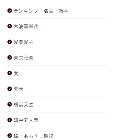
ランキング・名言・雑学
六波羅単代
愛美愛主
東京卍會
梵
梵天
横浜天竺
溝中五人衆
編・あらすじ解説