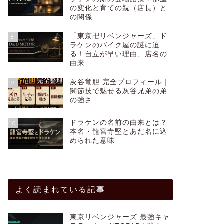
の変化と育ての親（店長）と
の関係
「東京卍リベンジャーズ」ド
8
ラケンのバイク屋の謎に迫
る！自立が早い理由、店名の
由来
灰谷竜胆 完全プロフィール｜
9
関節技で魅せる灰谷兄弟の弟
の強さ
ドラケンの名前の由来とは？
10
本名・龍宮寺堅とあだ名に込
められた意味
よく読まれている記事
東京リベンジャーズ 最強キャ