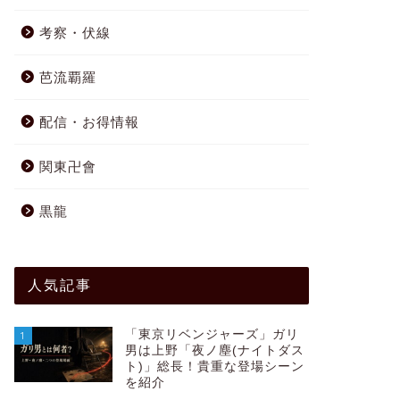
考察・伏線
芭流覇羅
配信・お得情報
関東卍會
黒龍
人気記事
「東京リベンジャーズ」ガリ
1
男は上野「夜ノ塵(ナイトダス
ト)」総長！貴重な登場シーン
を紹介