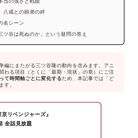
本当の強さと戦績
、八戒との師弟の絆
の名シーン
三ツ谷は死ぬのか」という疑問の答え
争編にまたがる三ツ谷隆の動向を含みます。アニ
関わる項目（とくに「最期・現状」の章）にご注
って時間軸ごとに変化する
ため、本記事では「ど
ます。
東京リベンジャーズ』
期 全話見放題