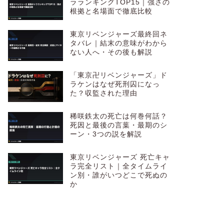
ラランキングTOP15｜強さの
根拠と名場面で徹底比較
東京リベンジャーズ最終回ネ
タバレ｜結末の意味がわから
ない人へ・その後も解説
「東京卍リベンジャーズ」ド
ラケンはなぜ死刑囚になっ
た？収監された理由
稀咲鉄太の死亡は何巻何話？
死因と最後の言葉・最期のシ
ーン・3つの説を解説
東京リベンジャーズ 死亡キャ
ラ完全リスト｜全タイムライ
ン別・誰がいつどこで死ぬの
か