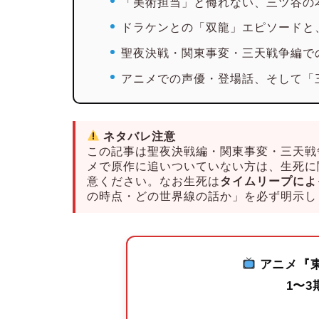
「美術担当」と侮れない、三ツ谷の
ドラケンとの「双龍」エピソードと
聖夜決戦・関東事変・三天戦争編で
アニメでの声優・登場話、そして「
ネタバレ注意
この記事は聖夜決戦編・関東事変・三天戦
メで原作に追いついていない方は、生死に
意ください。なお生死は
タイムリープによ
の時点・どの世界線の話か」を必ず明示し
アニメ『
1〜3