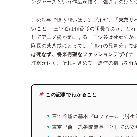
ンジャーズという作品が描く「強さ」のひと
この記事で扱う問いはシンプルだ。
「東京リ
いこと
──三ツ谷は何番隊の隊長なのか、ど
してアニメ勢が気にする「三ツ谷は死ぬのか
隊長の柴八戒にとっては「憧れの兄貴分」で
は
死なず、将来有望なファッションデザイナ
注釈が付く。それも含めて、原作の描写を時
この記事でわかること
三ツ谷隆の基本プロフィール（誕生
東京卍會「弐番隊隊長」としての立