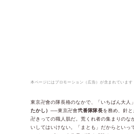
本ページにはプロモーション（広告）が含まれています
東京卍會の隊長格のなかで、「いちばん大人
たかし）
──東京卍會
弐番隊隊長
を務め、針と
卍きっての職人肌だ。荒くれ者の集まりのな
いしてはいけない。「まとも」だからといっ