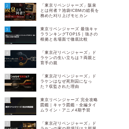
「東京リベンジャーズ」阪泉
2
とは何者？池袋ICBMの総長を
務めた刈り上げモヒカン
東京リベンジャーズ 最強キャ
3
ラランキングTOP15｜強さの
根拠と名場面で徹底比較
「東京卍リベンジャーズ」ド
4
ラケンの生い立ちは？両親と
育手の親
「東京卍リベンジャーズ」ド
5
ラケンはなぜ死刑囚になっ
た？収監された理由
東京リベンジャーズ 完全攻略
6
図鑑｜キャラ図鑑・全編タイ
ムライン・アニメ4期予習
「東京卍リベンジャーズ」ド
7
ラケンの家の登場話は？部屋