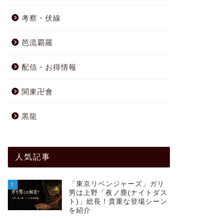
考察・伏線
芭流覇羅
配信・お得情報
関東卍會
黒龍
人気記事
「東京リベンジャーズ」ガリ
1
男は上野「夜ノ塵(ナイトダス
ト)」総長！貴重な登場シーン
を紹介