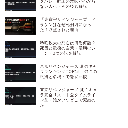
タバレ｜結末の意味がわから
ない人へ・その後も解説
「東京卍リベンジャーズ」ド
ラケンはなぜ死刑囚になっ
た？収監された理由
稀咲鉄太の死亡は何巻何話？
死因と最後の言葉・最期のシ
ーン・3つの説を解説
東京リベンジャーズ 最強キャ
ラランキングTOP15｜強さの
根拠と名場面で徹底比較
東京リベンジャーズ 死亡キャ
ラ完全リスト｜全タイムライ
ン別・誰がいつどこで死ぬの
か