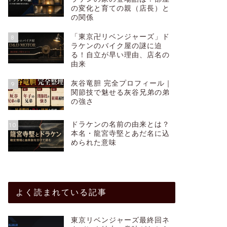
の変化と育ての親（店長）と
の関係
「東京卍リベンジャーズ」ド
8
ラケンのバイク屋の謎に迫
る！自立が早い理由、店名の
由来
灰谷竜胆 完全プロフィール｜
9
関節技で魅せる灰谷兄弟の弟
の強さ
ドラケンの名前の由来とは？
10
本名・龍宮寺堅とあだ名に込
められた意味
よく読まれている記事
東京リベンジャーズ最終回ネ