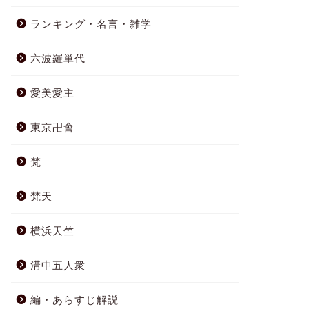
ランキング・名言・雑学
六波羅単代
愛美愛主
東京卍會
梵
梵天
横浜天竺
溝中五人衆
編・あらすじ解説