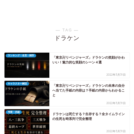
― TAG ―
ドラケン
ランキング・名言・雑学
「東京卍リベンジャーズ」ドラケンの笑顔がかわ
いい！魅力的な笑顔のシーン４選
2022年3月31日
キャラクター解説
「東京卍リベンジャーズ」ドラケンの未来の自分
へ当てた手紙の内容は？手紙の内容からわかるこ
と
2022年3月31日
考察・伏線
ドラケンは死亡する？生存する？全タイムライン
の生死を時系列で完全整理
2022年3月31日