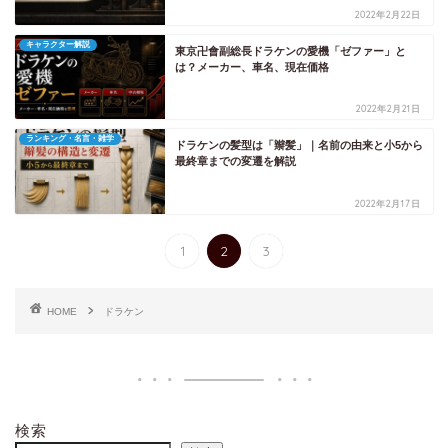
2022年2月22日
キャラクター解説
東京卍會副総長ドラケンの愛機「ゼファー」と
は？メーカー、車名、現在価格
2022年2月21日
ランキング・名言・雑学
ドラケンの髪型は「辮髪」｜名前の由来と小5から
最終章までの変遷を解説
2022年2月17日
1
2
3
HOME
ドラケン
検索