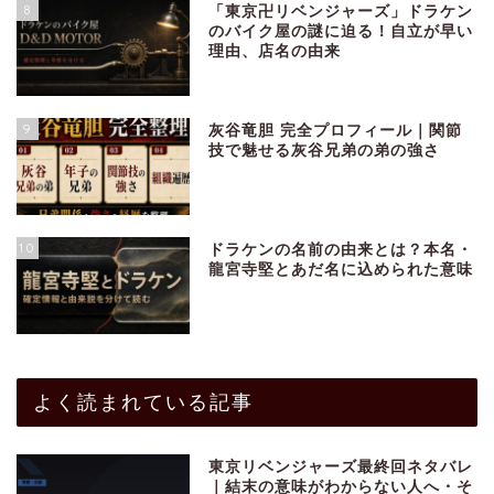
8
「東京卍リベンジャーズ」ドラケン
のバイク屋の謎に迫る！自立が早い
理由、店名の由来
9
灰谷竜胆 完全プロフィール｜関節
技で魅せる灰谷兄弟の弟の強さ
10
ドラケンの名前の由来とは？本名・
龍宮寺堅とあだ名に込められた意味
よく読まれている記事
東京リベンジャーズ最終回ネタバレ
｜結末の意味がわからない人へ・そ