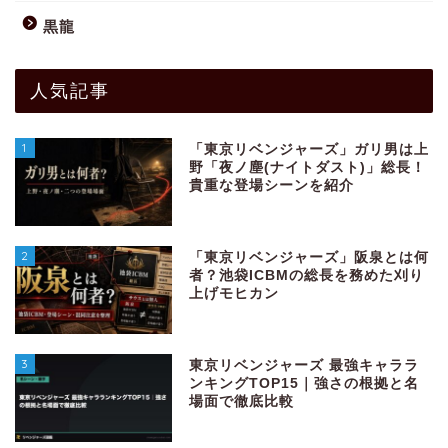
黒龍
人気記事
1
「東京リベンジャーズ」ガリ男は上
野「夜ノ塵(ナイトダスト)」総長！
貴重な登場シーンを紹介
2
「東京リベンジャーズ」阪泉とは何
者？池袋ICBMの総長を務めた刈り
上げモヒカン
3
東京リベンジャーズ 最強キャララ
ンキングTOP15｜強さの根拠と名
場面で徹底比較