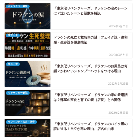
キャラクター解説
「東京卍リベンジャーズ」ドラケンの涙のシーン
は？泣いたシーンと話数を解説
2022年3月31日
東京卍會
ドラケンの死亡と救急車の謎｜フェイク説・違和
感・生存説を徹底検証
2022年3月31日
東京卍會
「東京卍リベンジャーズ」ドラケンのお風呂は何
話？かわいいシャンプーハットをつける理由
2022年2月25日
キャラクター解説
「東京卍リベンジャーズ」ドラケンの家の登場話
は？部屋の変化と育ての親（店長）との関係
2022年2月23日
ランキング・名言・雑学
「東京卍リベンジャーズ」ドラケンのバイク屋の
謎に迫る！自立が早い理由、店名の由来