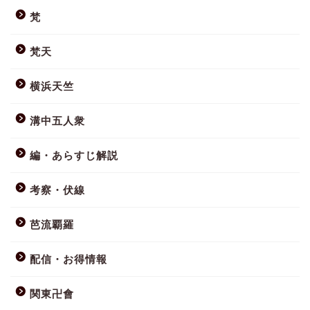
梵
梵天
横浜天竺
溝中五人衆
編・あらすじ解説
考察・伏線
芭流覇羅
配信・お得情報
関東卍會